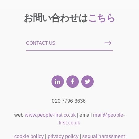
お問い合わせは
こちら
CONTACT US
020 7796 3636
web
www.people-first.co.uk
| email
mail@people-
first.co.uk
cookie policy
|
privacy policy
|
sexual harassment