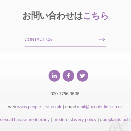
お問い合わせは
こちら
CONTACT US
020 7796 3636
web
www.people-first.co.uk
| email
mail@people-first.co.uk
sexual harassment policy
|
modern slavery policy
|
complaints poli