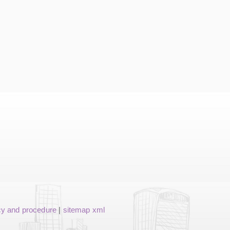
cy and procedure
|
sitemap xml