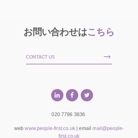
お問い合わせは
こちら
CONTACT US
020 7796 3636
web
www.people-first.co.uk
| email
mail@people-
first.co.uk