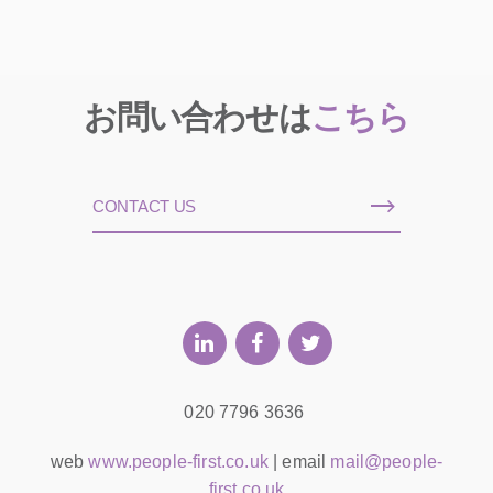
お問い合わせは
こちら
CONTACT US
020 7796 3636
web
www.people-first.co.uk
| email
mail@people-
first.co.uk