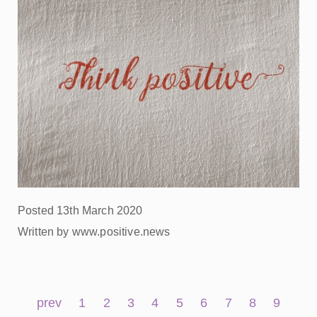
Posted 13th March 2020
Written by www.positive.news
prev
1
2
3
4
5
6
7
8
9