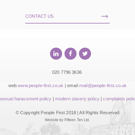
CONTACT US
020 7796 3636
web
www.people-first.co.uk
| email
mail@people-first.co.uk
sexual harassment policy
|
modern slavery policy
|
complaints poli
© Copyright People First 2018 | All Rights Reserved
Website by Fifteen Ten Ltd.