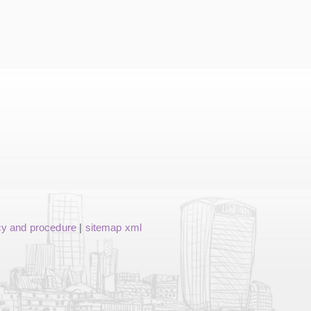
cy and procedure
|
sitemap xml