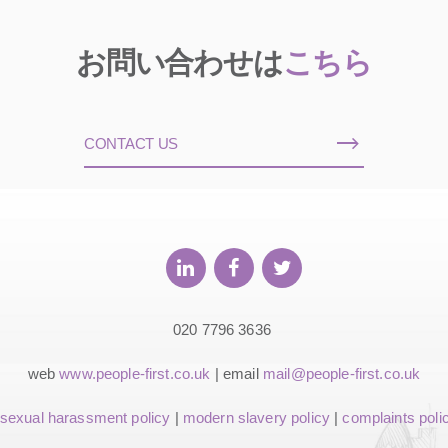
お問い合わせは
こちら
CONTACT US
020 7796 3636
web
www.people-first.co.uk
| email
mail@people-first.co.uk
sexual harassment policy
|
modern slavery policy
|
complaints poli