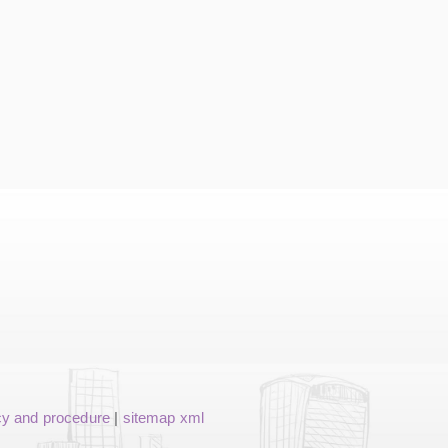
cy and procedure
|
sitemap xml