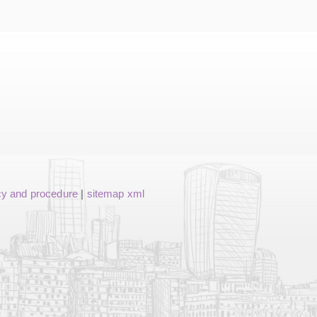
cy and procedure
|
sitemap xml