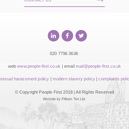
020 7796 3636
web
www.people-first.co.uk
| email
mail@people-first.co.uk
sexual harassment policy
|
modern slavery policy
|
complaints poli
© Copyright People First 2018 | All Rights Reserved
Website by Fifteen Ten Ltd.