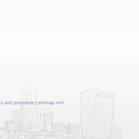
cy and procedure
|
sitemap xml