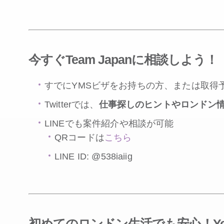
今すぐ
Team Japan
に相談しよう！
すでにYMSビザをお持ちの方、または取得
Twitterでは、
仕事探しのヒントやロンドン
LINEでも案件紹介や相談が可能
QRコードは
こちら
LINE ID: @
538iaiig
初めてのロンドン生活でも安心！
Y