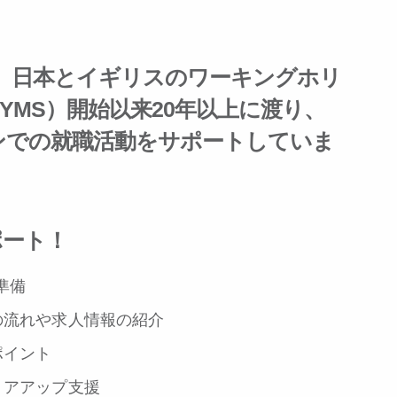
、
日本とイギリスのワーキングホリ
/ YMS
）開始以来
20
年以上
に渡り、
ンでの就職活動をサポートしていま
ポート！
準備
の流れや求人情報の紹介
ポイント
リアアップ支援