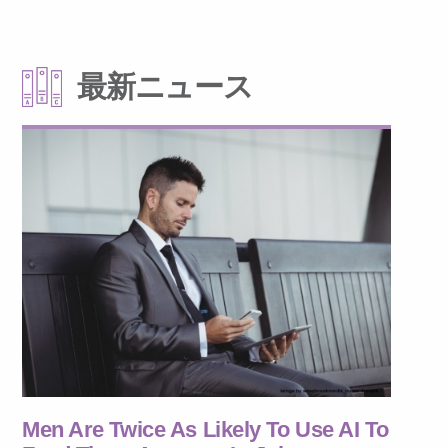
最新ニュース
Men Are Twice As Likely To Use AI To