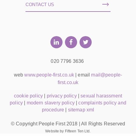
CONTACT US
020 7796 3636
web
www.people-first.co.uk
| email
mail@people-
first.co.uk
cookie policy
|
privacy policy
|
sexual harassment
policy
|
modern slavery policy
|
complaints policy and
procedure
|
sitemap xml
© Copyright People First 2018 | All Rights Reserved
Website by Fifteen Ten Ltd.