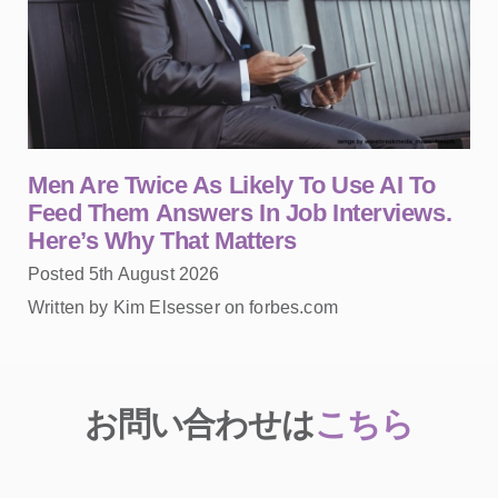
Men Are Twice As Likely To Use AI To
Feed Them Answers In Job Interviews.
Here’s Why That Matters
Posted 5th August 2026
Written by Kim Elsesser on forbes.com
お問い合わせは
こちら