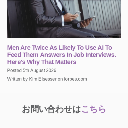
Men Are Twice As Likely To Use AI To
Feed Them Answers In Job Interviews.
Here’s Why That Matters
Posted 5th August 2026
Written by Kim Elsesser on forbes.com
お問い合わせは
こちら