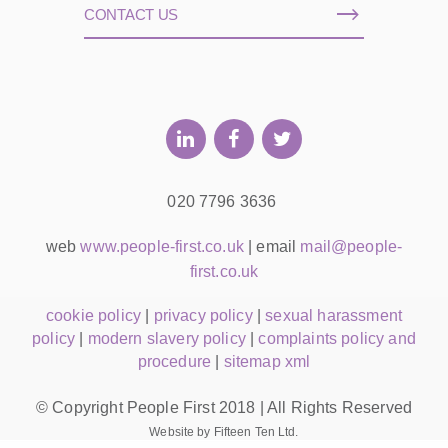
CONTACT US
020 7796 3636
web
www.people-first.co.uk
| email
mail@people-
first.co.uk
cookie policy
|
privacy policy
|
sexual harassment
policy
|
modern slavery policy
|
complaints policy and
procedure
|
sitemap xml
© Copyright People First 2018 | All Rights Reserved
Website by Fifteen Ten Ltd.