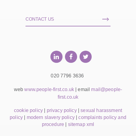
CONTACT US
020 7796 3636
web
www.people-first.co.uk
| email
mail@people-
first.co.uk
cookie policy
|
privacy policy
|
sexual harassment
policy
|
modern slavery policy
|
complaints policy and
procedure
|
sitemap xml