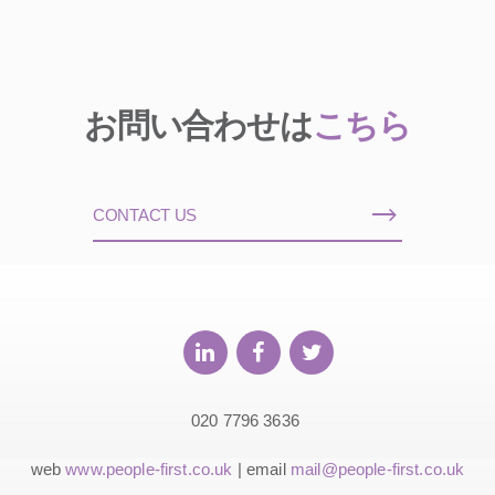
お問い合わせは
こちら
CONTACT US
020 7796 3636
web
www.people-first.co.uk
| email
mail@people-first.co.uk