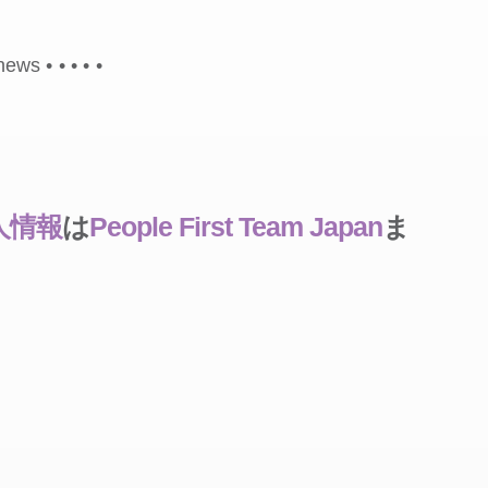
.news •
•
•
•
•
人情報
は
People First Team Japan
ま