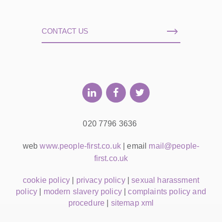
CONTACT US
020 7796 3636
web
www.people-first.co.uk
| email
mail@people-
first.co.uk
cookie policy
|
privacy policy
|
sexual harassment
policy
|
modern slavery policy
|
complaints policy and
procedure
|
sitemap xml