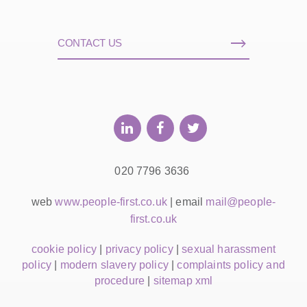
CONTACT US
020 7796 3636
web
www.people-first.co.uk
| email
mail@people-
first.co.uk
cookie policy
|
privacy policy
|
sexual harassment
policy
|
modern slavery policy
|
complaints policy and
procedure
|
sitemap xml