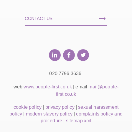
CONTACT US
020 7796 3636
web
www.people-first.co.uk
| email
mail@people-
first.co.uk
cookie policy
|
privacy policy
|
sexual harassment
policy
|
modern slavery policy
|
complaints policy and
procedure
|
sitemap xml