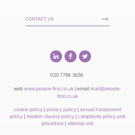
CONTACT US
020 7796 3636
web
www.people-first.co.uk
| email
mail@people-
first.co.uk
cookie policy
|
privacy policy
|
sexual harassment
policy
|
modern slavery policy
|
complaints policy and
procedure
|
sitemap xml