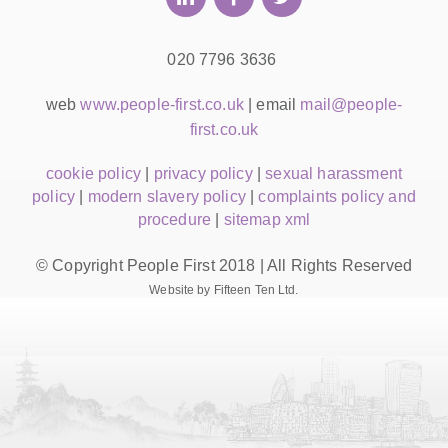
020 7796 3636
web
www.people-first.co.uk
| email
mail@people-
first.co.uk
cookie policy
|
privacy policy
|
sexual harassment
policy
|
modern slavery policy
|
complaints policy and
procedure
|
sitemap xml
© Copyright People First 2018 | All Rights Reserved
Website by Fifteen Ten Ltd.