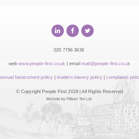
020 7796 3636
web
www.people-first.co.uk
| email
mail@people-first.co.uk
sexual harassment policy
|
modern slavery policy
|
complaints poli
© Copyright People First 2018 | All Rights Reserved
Website by Fifteen Ten Ltd.