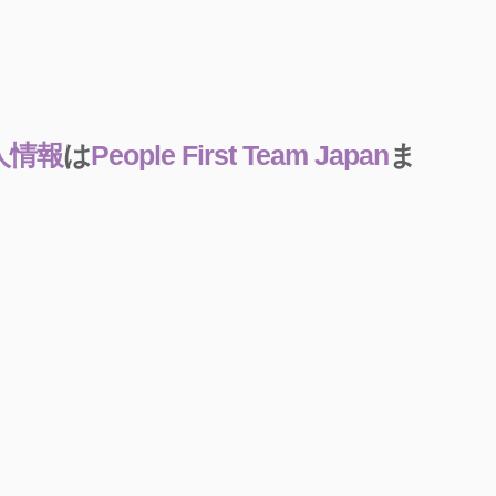
人情報
は
People First Team Japan
ま