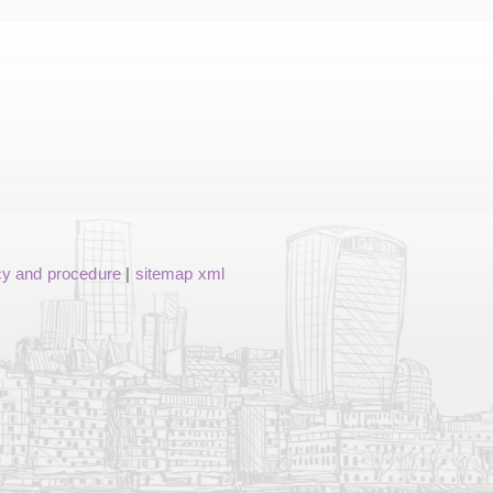
cy and procedure
|
sitemap xml