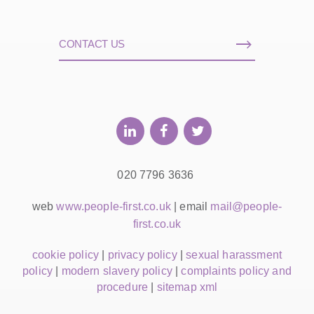
CONTACT US
020 7796 3636
web
www.people-first.co.uk
| email
mail@people-
first.co.uk
cookie policy
|
privacy policy
|
sexual harassment
policy
|
modern slavery policy
|
complaints policy and
procedure
|
sitemap xml