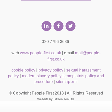
020 7796 3636
web
www.people-first.co.uk
| email
mail@people-
first.co.uk
cookie policy
|
privacy policy
|
sexual harassment
policy
|
modern slavery policy
|
complaints policy and
procedure
|
sitemap xml
© Copyright People First 2018 | All Rights Reserved
Website by Fifteen Ten Ltd.