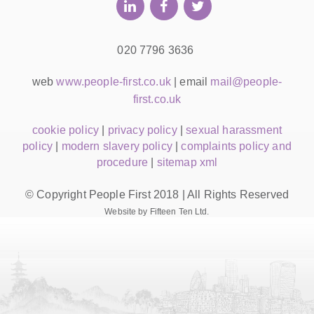
020 7796 3636
web
www.people-first.co.uk
| email
mail@people-
first.co.uk
cookie policy
|
privacy policy
|
sexual harassment
policy
|
modern slavery policy
|
complaints policy and
procedure
|
sitemap xml
© Copyright People First 2018 | All Rights Reserved
Website by Fifteen Ten Ltd.