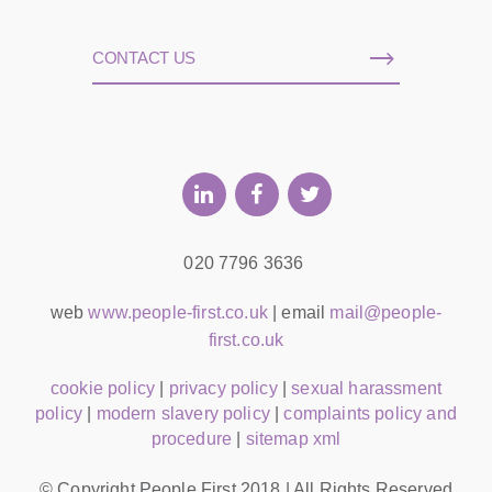
CONTACT US
020 7796 3636
web
www.people-first.co.uk
| email
mail@people-
first.co.uk
cookie policy
|
privacy policy
|
sexual harassment
policy
|
modern slavery policy
|
complaints policy and
procedure
|
sitemap xml
© Copyright People First 2018 | All Rights Reserved