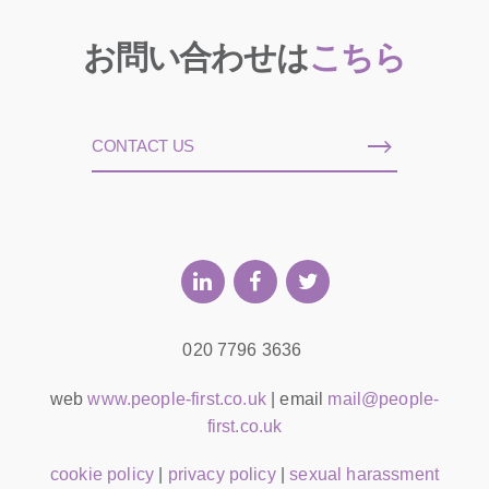
お問い合わせは
こちら
CONTACT US
020 7796 3636
web
www.people-first.co.uk
| email
mail@people-
first.co.uk
cookie policy
|
privacy policy
|
sexual harassment