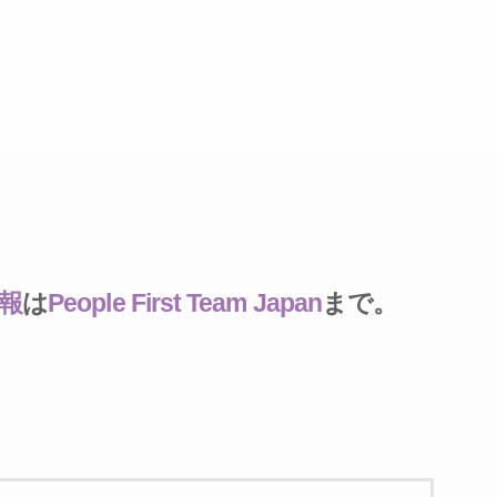
報
は
People First Team Japan
まで。