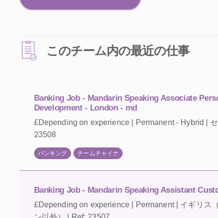
このチーム内の最近の仕事
Banking Job - Mandarin Speaking Associate Pers
Development - London - md
£Depending on experience | Permanent - Hybri
23508
バンキング
チームチャイナ
Banking Job - Mandarin Speaking Assistant Cust
£Depending on experience | Permanent 
ン以外） | Ref: 23507