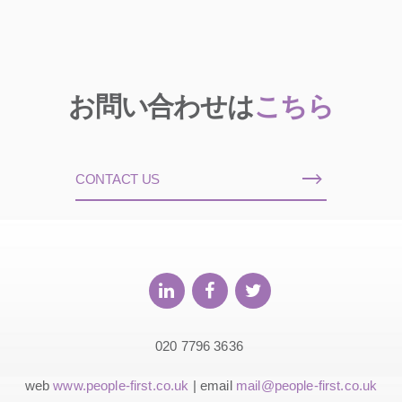
お問い合わせは
こちら
CONTACT US
020 7796 3636
web
www.people-first.co.uk
| email
mail@people-first.co.uk