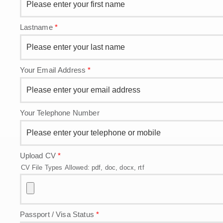
Lastname
*
Your Email Address
*
Your Telephone Number
Upload CV
*
CV File Types Allowed: pdf, doc, docx, rtf
Passport / Visa Status
*