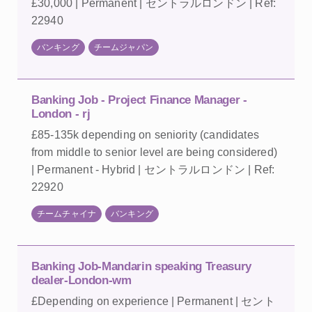
£30,000 | Permanent | セントラルロンドン | Ref:
22940
バンキング
チームジャパン
Banking Job - Project Finance Manager -
London - rj
£85-135k depending on seniority (candidates
from middle to senior level are being considered)
| Permanent - Hybrid | セントラルロンドン | Ref:
22920
チームチャイナ
バンキング
Banking Job-Mandarin speaking Treasury
dealer-London-wm
£Depending on experience | Permanent | セント