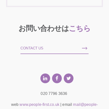
お問い合わせは
こちら
CONTACT US
020 7796 3636
web
www.people-first.co.uk
| email
mail@people-