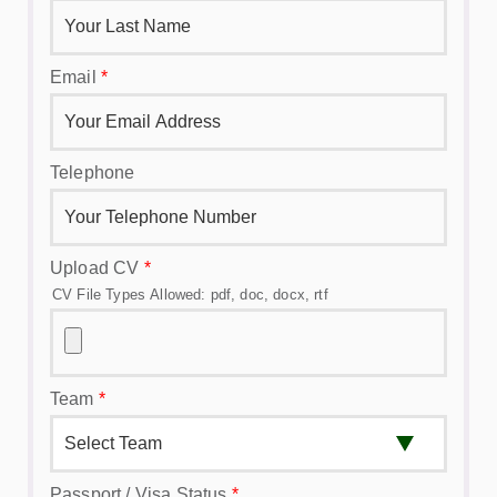
Email
*
Telephone
Upload CV
*
CV File Types Allowed: pdf, doc, docx, rtf
Team
*
Passport / Visa Status
*