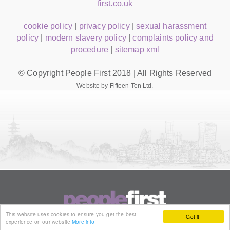
first.co.uk
cookie policy
|
privacy policy
|
sexual harassment
policy
|
modern slavery policy
|
complaints policy and
procedure
|
sitemap xml
© Copyright People First 2018 | All Rights Reserved
Website by Fifteen Ten Ltd.
This website uses cookies to ensure you get the best
Got it!
experience on our website
More info