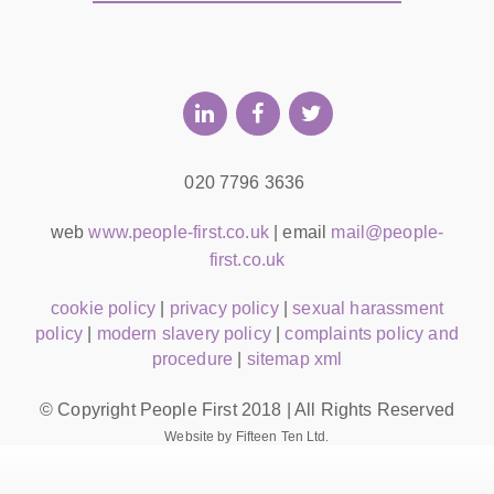
020 7796 3636
web
www.people-first.co.uk
| email
mail@people-
first.co.uk
cookie policy
|
privacy policy
|
sexual harassment
policy
|
modern slavery policy
|
complaints policy and
procedure
|
sitemap xml
© Copyright People First 2018 | All Rights Reserved
Website by Fifteen Ten Ltd.