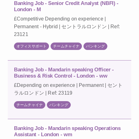
Banking Job - Senior Credit Analyst (NBFI) -
London - M
£Competitive Depending on experience |
Permanent - Hybrid | セントラルロンドン | Ref:
23121
オフィスサポート
チームチャイナ
バンキング
Banking Job - Mandarin speaking Officer -
Business & Risk Control - London - ww
£Depending on experience | Permanent | セント
ラルロンドン | Ref: 23119
チームチャイナ
バンキング
Banking Job - Mandarin speaking Operations
Assistant - London - wm