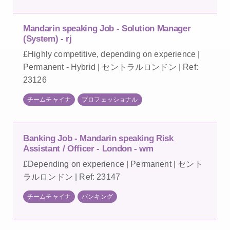
Mandarin speaking Job - Solution Manager
(System) - rj
£Highly competitive, depending on experience |
Permanent - Hybrid | セントラルロンドン | Ref:
23126
チームチャイナ
プロフェッショナル
Banking Job - Mandarin speaking Risk
Assistant / Officer - London - wm
£Depending on experience | Permanent | セント
ラルロンドン | Ref: 23147
チームチャイナ
バンキング