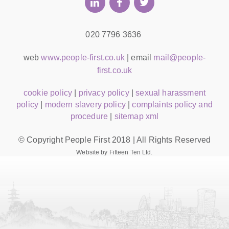
020 7796 3636
web
www.people-first.co.uk
| email
mail@people-
first.co.uk
cookie policy
|
privacy policy
|
sexual harassment
policy
|
modern slavery policy
|
complaints policy and
procedure
|
sitemap xml
© Copyright People First 2018 | All Rights Reserved
Website by Fifteen Ten Ltd.