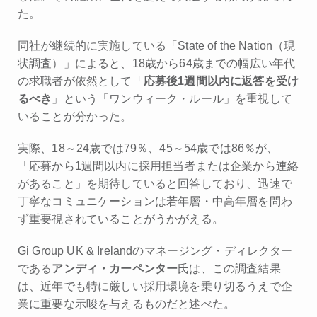
た。
同社が継続的に実施している「State of the Nation（現
状調査）」によると、18歳から64歳までの幅広い年代
の求職者が依然として「
応募後1週間以内に返答を受け
るべき
」という「ワンウィーク・ルール」を重視して
いることが分かった。
実際、18～24歳では79％、45～54歳では86％が、
「応募から1週間以内に採用担当者または企業から連絡
があること」を期待していると回答しており、迅速で
丁寧なコミュニケーションは若年層・中高年層を問わ
ず重要視されていることがうかがえる。
Gi Group UK & Irelandのマネージング・ディレクター
である
アンディ・カーペンター
氏は、この調査結果
は、近年でも特に厳しい採用環境を乗り切るうえで企
業に重要な示唆を与えるものだと述べた。