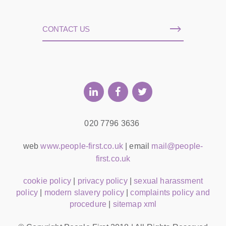
CONTACT US
020 7796 3636
web
www.people-first.co.uk
| email
mail@people-
first.co.uk
cookie policy
|
privacy policy
|
sexual harassment
policy
|
modern slavery policy
|
complaints policy and
procedure
|
sitemap xml