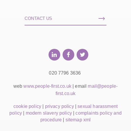
CONTACT US
020 7796 3636
web
www.people-first.co.uk
| email
mail@people-
first.co.uk
cookie policy
|
privacy policy
|
sexual harassment
policy
|
modern slavery policy
|
complaints policy and
procedure
|
sitemap xml