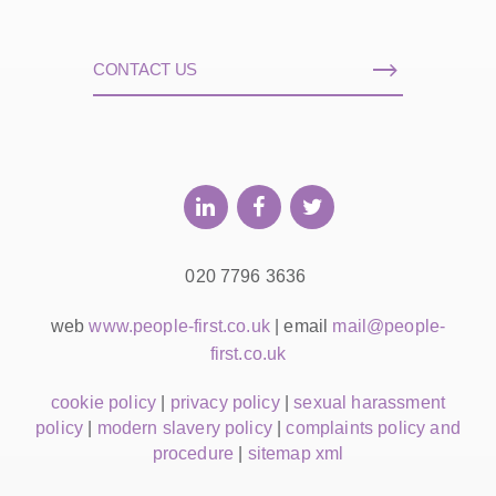
CONTACT US
020 7796 3636
web
www.people-first.co.uk
| email
mail@people-
first.co.uk
cookie policy
|
privacy policy
|
sexual harassment
policy
|
modern slavery policy
|
complaints policy and
procedure
|
sitemap xml