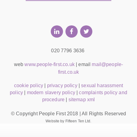
020 7796 3636
web
www.people-first.co.uk
| email
mail@people-
first.co.uk
cookie policy
|
privacy policy
|
sexual harassment
policy
|
modern slavery policy
|
complaints policy and
procedure
|
sitemap xml
© Copyright People First 2018 | All Rights Reserved
Website by Fifteen Ten Ltd.