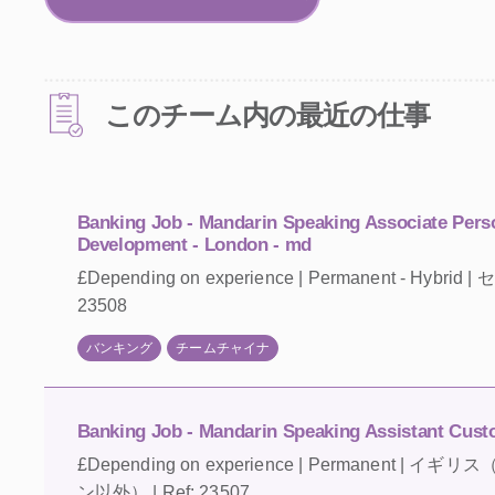
このチーム内の最近の仕事
Banking Job - Mandarin Speaking Associate Pers
Development - London - md
£Depending on experience | Permanent - Hybri
23508
バンキング
チームチャイナ
Banking Job - Mandarin Speaking Assistant Cust
£Depending on experience | Permanent 
ン以外） | Ref: 23507