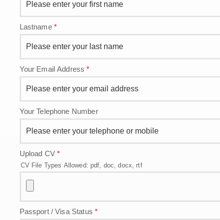
Lastname
*
Your Email Address
*
Your Telephone Number
Upload CV
*
CV File Types Allowed: pdf, doc, docx, rtf
Passport / Visa Status
*