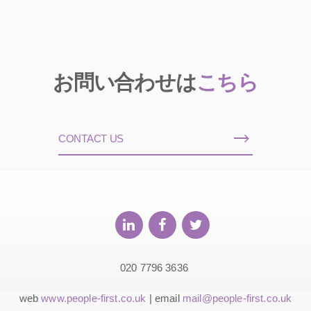
お問い合わせは
こちら
CONTACT US
020 7796 3636
web
www.people-first.co.uk
| email
mail@people-first.co.uk