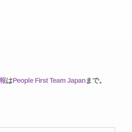
報
は
People First Team Japan
まで。