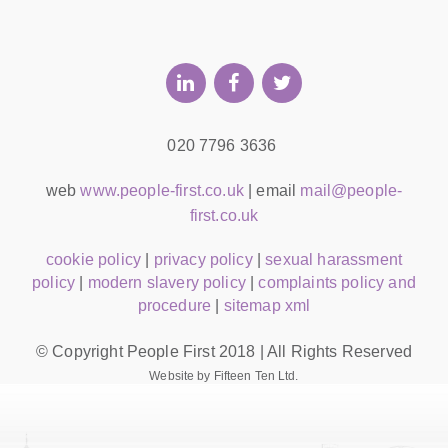
020 7796 3636
web
www.people-first.co.uk
| email
mail@people-
first.co.uk
cookie policy
|
privacy policy
|
sexual harassment
policy
|
modern slavery policy
|
complaints policy and
procedure
|
sitemap xml
© Copyright People First 2018 | All Rights Reserved
Website by Fifteen Ten Ltd.