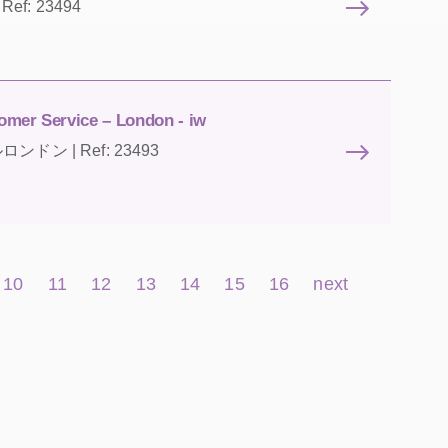
Ref: 23494
omer Service – London - iw
ラルロンドン | Ref: 23493
10
11
12
13
14
15
16
next