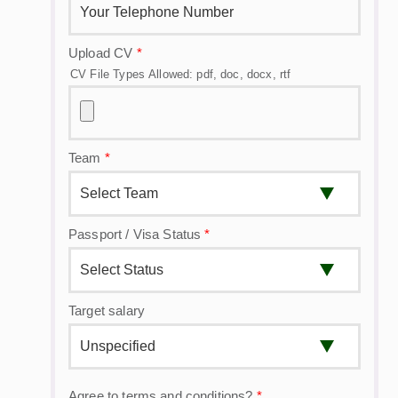
Upload CV
*
CV File Types Allowed: pdf, doc, docx, rtf
Team
*
Passport / Visa Status
*
Target salary
Agree to terms and conditions?
*