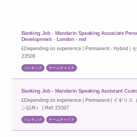
Banking Job - Mandarin Speaking Associate Pers
Development - London - md
£Depending on experience | Permanent - Hybri
23508
バンキング
チームチャイナ
Banking Job - Mandarin Speaking Assistant Cust
£Depending on experience | Permanent 
ン以外） | Ref: 23507
バンキング
チームチャイナ