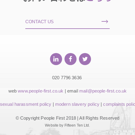
CONTACT US
020 7796 3636
web
www.people-first.co.uk
| email
mail@people-first.co.uk
sexual harassment policy
|
modern slavery policy
|
complaints poli
© Copyright People First 2018 | All Rights Reserved
Website by Fifteen Ten Ltd.