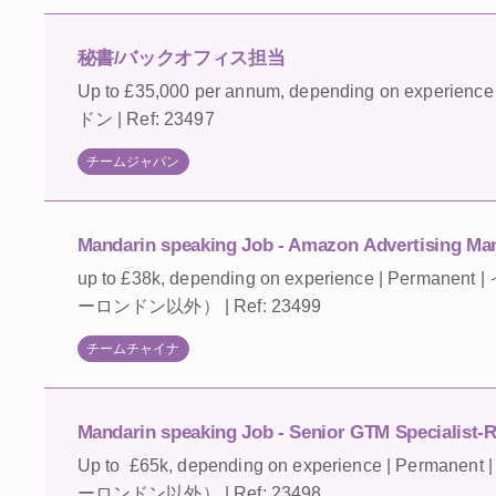
秘書/バックオフィス担当
Up to £35,000 per annum, depending on experi
ドン | Ref: 23497
チームジャパン
Mandarin speaking Job - Amazon Advertising Ma
up to £38k, depending on experience | Per
ーロンドン以外） | Ref: 23499
チームチャイナ
Mandarin speaking Job - Senior GTM Specialist-
Up to £65k, depending on experience | Pe
ーロンドン以外） | Ref: 23498