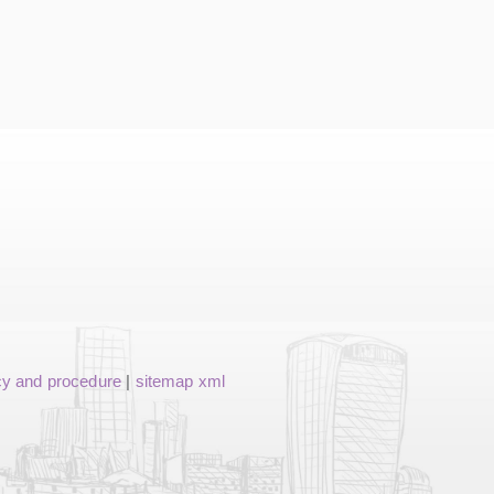
cy and procedure
|
sitemap xml