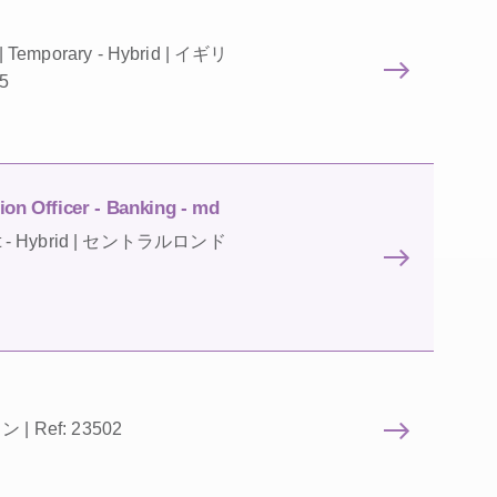
 | Temporary - Hybrid | イギリ
5
on Officer - Banking - md
nent - Hybrid | セントラルロンド
 | Ref: 23502