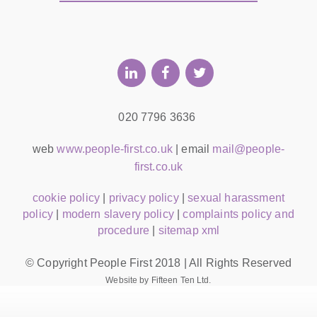
020 7796 3636
web
www.people-first.co.uk
| email
mail@people-
first.co.uk
cookie policy
|
privacy policy
|
sexual harassment
policy
|
modern slavery policy
|
complaints policy and
procedure
|
sitemap xml
© Copyright People First 2018 | All Rights Reserved
Website by Fifteen Ten Ltd.